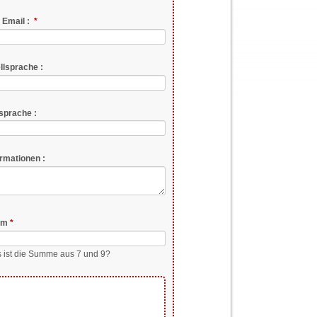
chtfeld
e Email :
*
llsprache :
lsprache :
ormationen :
chtfeld
am
*
 ist die Summe aus 7 und 9?