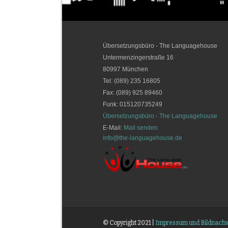
Übersetzungsbüro - The Languagehouse
Untermenzingerstraße 16
80997
München
Tel:
(089) 235 16805
Fax: (089) 925 89460
Funk: 015120735249
Übersetzungsbüro - The Languagehouse
E-Mail:
Mail senden
info@the-languagehouse.de
© Copyright 2021 |
Impressum und Bildnach