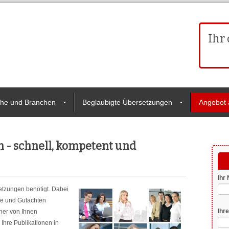
Ihr 
che und Branchen
Beglaubigte Übersetzungen
Angebot 
 - schnell, kompetent und
Pfli
Ihr
etzungen benötigt. Dabei
nte und Gutachten
Ihre
iner von Ihnen
Ihre Publikationen in