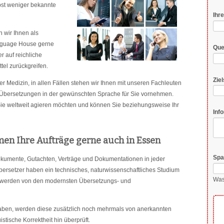
bst weniger bekannte
Pfli
Ihr
 wir Ihnen als
nguage House gerne
Que
r auf reichliche
tel zurückgreifen.
Zie
r Medizin, in allen Fällen stehen wir Ihnen mit unseren Fachleuten
en Übersetzungen in der gewünschten Sprache für Sie vornehmen.
 Sie weltweit agieren möchten und können Sie beziehungsweise Ihr
Inf
en Ihre Aufträge gerne auch in Essen
Pfli
Sp
kumente, Gutachten, Verträge und Dokumentationen in jeder
rsetzer haben ein technisches, naturwissenschaftliches Studium
Was
nd werden von den modernsten Übersetzungs- und
haben, werden diese zusätzlich noch mehrmals von anerkannten
istische Korrektheit hin überprüft.