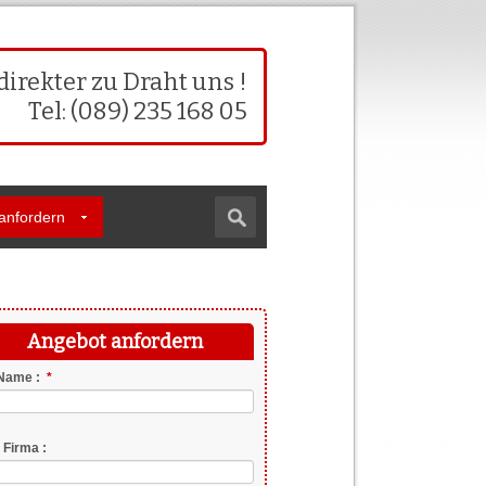
direkter zu Draht uns !
Tel: (089) 235 168 05
anfordern
Angebot anfordern
chtfeld
 Name :
*
 Firma :