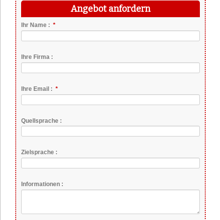
Angebot anfordern
Pflichtfeld
Ihr Name :
*
Ihre Firma :
Pflichtfeld
Ihre Email :
*
Quellsprache :
Zielsprache :
Informationen :