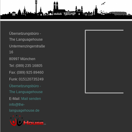
Übersetzungsbüro -
The Languagehouse
Untermenzingerstraße
16
80997
München
Tel:
(089) 235 16805
Fax: (089) 925 89460
Funk: 015120735249
Übersetzungsbüro -
The Languagehouse
E-Mail:
Mail senden
info@the-
languagehouse.de